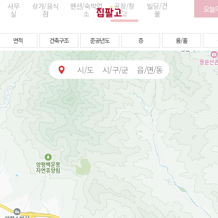
사무
상가/음식
펜션/숙박업
공장/창
빌딩/건
오늘의
실
점
소
고
물
면적
건축구조
준공년도
층
룸/홀
시/도
시/구/군
읍/면/동