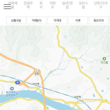
전체매
전원주
토
아파
빌라/연
오피스
단독/다가
물
택
지
트
립
텔
구
상품구분
거래방식
가격대
지목
용도지역