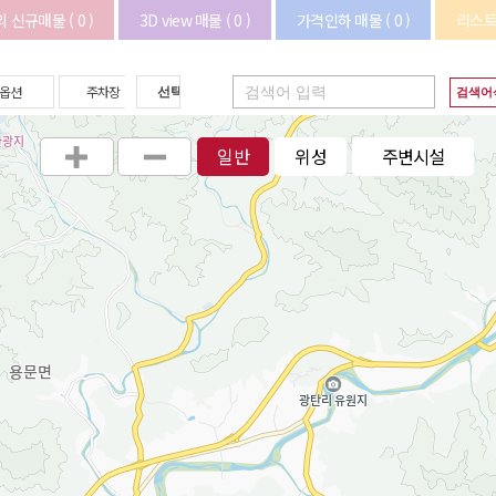
 신규매물 ( 0 )
3D view 매물 ( 0 )
가격인하 매물 ( 0 )
리스트로
기타(상
옵션
주차장
검색어
업시설)
일반
위성
주변시설